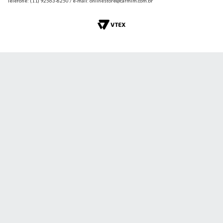
Telefone: (11) 92563-8250 / e-mail: onlinestore@carmim.com.br