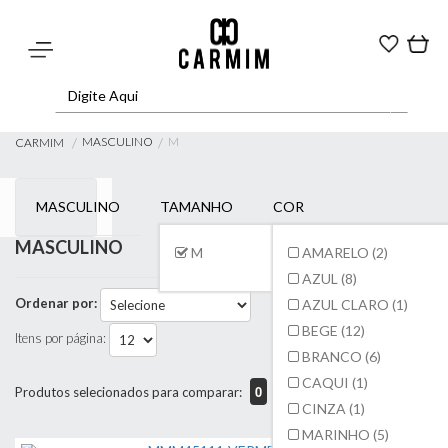
MASCULINO
M
CARMIM
MASCULINO
TAMANHO
COR
MASCULINO
M
AMARELO (2)
AZUL (8)
Ordenar por:
AZUL CLARO (1)
BEGE (12)
Itens por página:
BRANCO (6)
CAQUI (1)
0
Produtos selecionados para comparar:
Comparar
CINZA (1)
MARINHO (5)