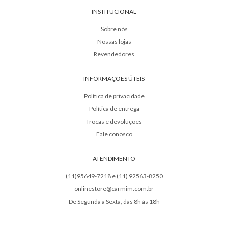
INSTITUCIONAL
Sobre nós
Nossas lojas
Revendedores
INFORMAÇÕES ÚTEIS
Política de privacidade
Política de entrega
Trocas e devoluções
Fale conosco
ATENDIMENTO
(11)95649-7218 e (11) 92563-8250
onlinestore@carmim.com.br
De Segunda a Sexta, das 8h às 18h