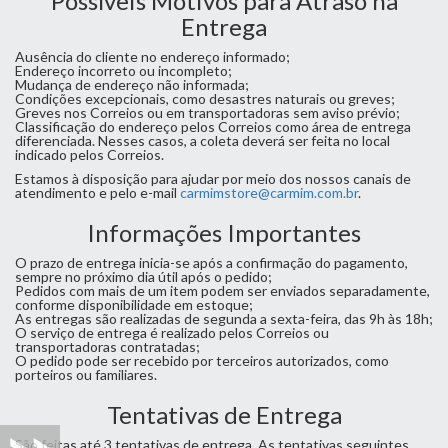
Possíveis Motivos para Atraso na
Entrega
Ausência do cliente no endereço informado;
Endereço incorreto ou incompleto;
Mudança de endereço não informada;
Condições excepcionais, como desastres naturais ou greves;
Greves nos Correios ou em transportadoras sem aviso prévio;
Classificação do endereço pelos Correios como área de entrega
diferenciada. Nesses casos, a coleta deverá ser feita no local
indicado pelos Correios.
Estamos à disposição para ajudar por meio dos nossos canais de
atendimento e pelo e-mail
carmimstore@carmim.com.br
.
Informações Importantes
O prazo de entrega inicia-se após a confirmação do pagamento,
sempre no próximo dia útil após o pedido;
Pedidos com mais de um item podem ser enviados separadamente,
conforme disponibilidade em estoque;
As entregas são realizadas de segunda a sexta-feira, das 9h às 18h;
O serviço de entrega é realizado pelos Correios ou
transportadoras contratadas;
O pedido pode ser recebido por terceiros autorizados, como
porteiros ou familiares.
Tentativas de Entrega
São feitas até 3 tentativas de entrega. As tentativas seguintes