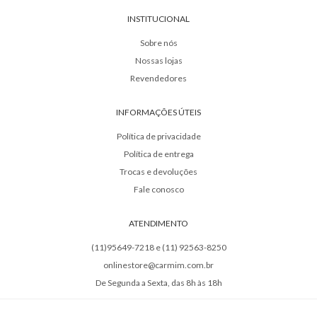
INSTITUCIONAL
Sobre nós
Nossas lojas
Revendedores
INFORMAÇÕES ÚTEIS
Política de privacidade
Política de entrega
Trocas e devoluções
Fale conosco
ATENDIMENTO
(11)95649-7218 e (11) 92563-8250
onlinestore@carmim.com.br
De Segunda a Sexta, das 8h às 18h