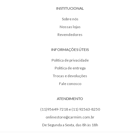
INSTITUCIONAL
Sobre nós
Nossas lojas
Revendedores
INFORMAÇÕES ÚTEIS
Política de privacidade
Política de entrega
Trocas e devoluções
Fale conosco
ATENDIMENTO
(11)95649-7218 e (11) 92563-8250
onlinestore@carmim.com.br
De Segunda a Sexta, das 8h às 18h