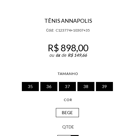
TÊNIS ANNAPOLIS
Cód:
C123774+10307+35
R$ 898,00
ou
x
de
6
R$ 149,66
TAMANHO
35
36
37
38
39
COR
BEGE