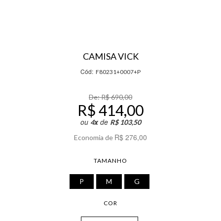
CAMISA VICK
Cód:
F80231+0007+P
De:
R$ 690,00
R$ 414,00
ou
x
de
4
R$ 103,50
R$ 276,00
Economia de
TAMANHO
P
M
G
COR