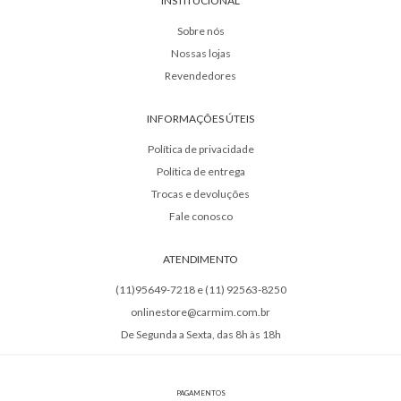
INSTITUCIONAL
Sobre nós
Nossas lojas
Revendedores
INFORMAÇÕES ÚTEIS
Política de privacidade
Política de entrega
Trocas e devoluções
Fale conosco
ATENDIMENTO
(11)95649-7218 e (11) 92563-8250
onlinestore@carmim.com.br
De Segunda a Sexta, das 8h às 18h
PAGAMENTOS