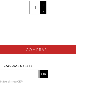
+
-
COMPRAR
CALCULAR O FRETE
Não sei meu CEP