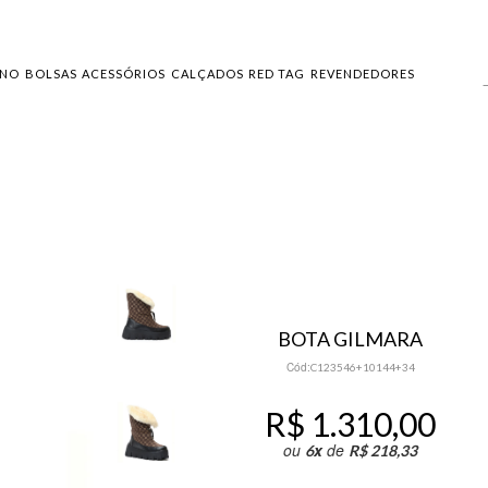
INO
BOLSAS
ACESSÓRIOS
CALÇADOS
RED TAG
REVENDEDORES
BOTA GILMARA
Cód:
C123546+10144+34
R$ 1.310,00
ou
x
de
6
R$ 218,33