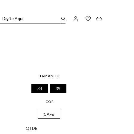
TAMANHO
34
39
COR
CAFE