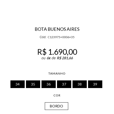
BOTA BUENOS AIRES
Cód:
C123975+0006+35
R$ 1.690,00
ou
x
de
6
R$ 281,66
TAMANHO
34
35
36
37
38
39
COR
BORDO