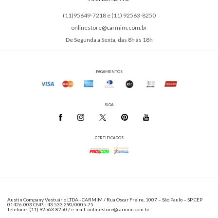
(11)95649-7218 e (11) 92563-8250
onlinestore@carmim.com.br
De Segunda a Sexta, das 8h às 18h
PAGAMENTOS
SIGA
CERTIFICADOS
Austin Company Vestuário LTDA - CARMIM / Rua Oscar Freire, 1007 – São Paulo – SP CEP
01426-003 CNPJ: 43.533.290/0005-75
Telefone: (11) 92563-8250 / e-mail: onlinestore@carmim.com.br