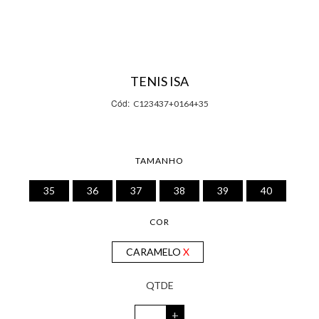
TENIS ISA
Cód:
C123437+0164+35
TAMANHO
35
36
37
38
39
40
COR
CARAMELO
+