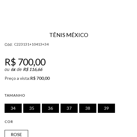
TÊNIS MÉXICO
Cód:
C223131+10413+34
R$ 700,00
ou
x
de
6
R$ 116,66
Preço a vista:
R$ 700,00
TAMANHO
34
35
36
37
38
39
COR
ROSE