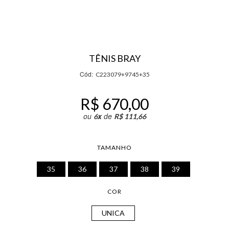
TÊNIS BRAY
Cód:
C223079+9745+35
R$ 670,00
ou
x
de
6
R$ 111,66
TAMANHO
35
36
37
38
39
COR
UNICA