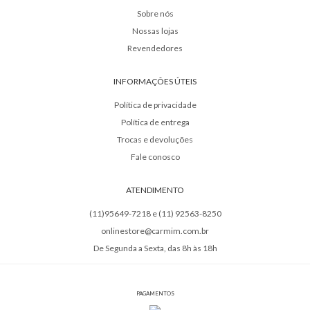
Sobre nós
Nossas lojas
Revendedores
INFORMAÇÕES ÚTEIS
Política de privacidade
Política de entrega
Trocas e devoluções
Fale conosco
ATENDIMENTO
(11)95649-7218 e (11) 92563-8250
onlinestore@carmim.com.br
De Segunda a Sexta, das 8h às 18h
PAGAMENTOS