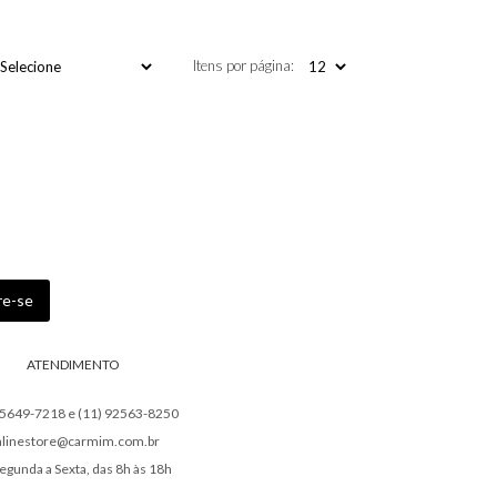
Itens por página:
ATENDIMENTO
95649-7218 e (11) 92563-8250
nlinestore@carmim.com.br
egunda a Sexta, das 8h às 18h