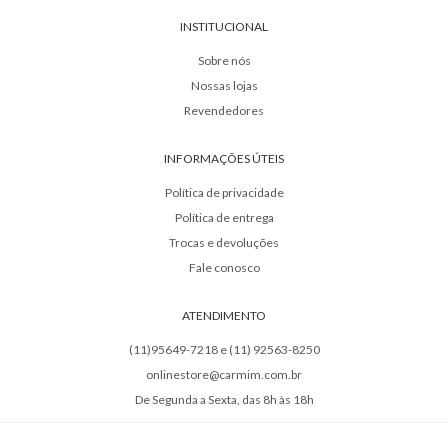
INSTITUCIONAL
Sobre nós
Nossas lojas
Revendedores
INFORMAÇÕES ÚTEIS
Política de privacidade
Política de entrega
Trocas e devoluções
Fale conosco
ATENDIMENTO
(11)95649-7218 e (11) 92563-8250
onlinestore@carmim.com.br
De Segunda a Sexta, das 8h às 18h