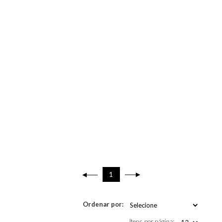
1
Ordenar por:
Itens por página: