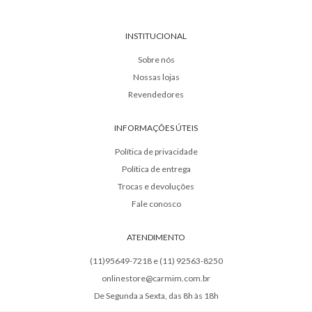
INSTITUCIONAL
Sobre nós
Nossas lojas
Revendedores
INFORMAÇÕES ÚTEIS
Política de privacidade
Política de entrega
Trocas e devoluções
Fale conosco
ATENDIMENTO
(11)95649-7218 e (11) 92563-8250
onlinestore@carmim.com.br
De Segunda a Sexta, das 8h às 18h