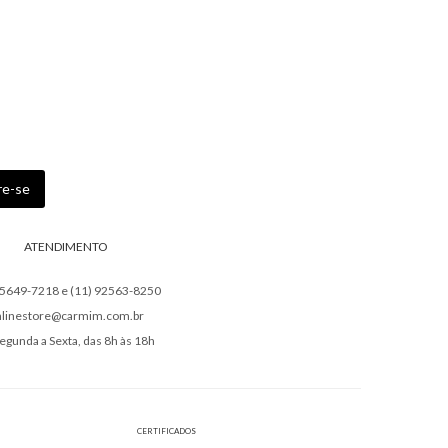
ATENDIMENTO
95649-7218 e (11) 92563-8250
nlinestore@carmim.com.br
egunda a Sexta, das 8h às 18h
CERTIFICADOS