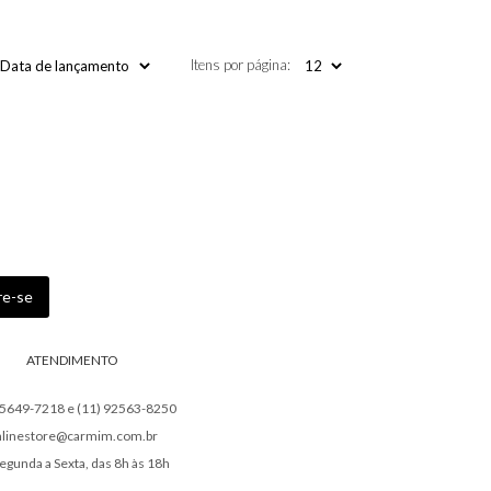
Itens por página:
ATENDIMENTO
95649-7218 e (11) 92563-8250
nlinestore@carmim.com.br
egunda a Sexta, das 8h às 18h