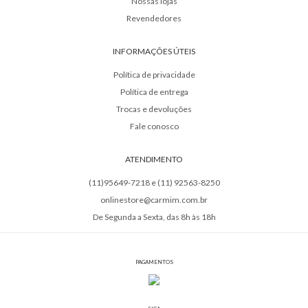
Nossas lojas
Revendedores
INFORMAÇÕES ÚTEIS
Política de privacidade
Política de entrega
Trocas e devoluções
Fale conosco
ATENDIMENTO
(11)95649-7218 e (11) 92563-8250
onlinestore@carmim.com.br
De Segunda a Sexta, das 8h às 18h
PAGAMENTOS