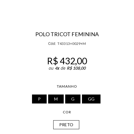
POLO TRICOT FEMININA
Cód:
T43313+0029+M
R$ 432,00
ou
x
de
4
R$ 108,00
TAMANHO
P
M
G
GG
COR
PRETO